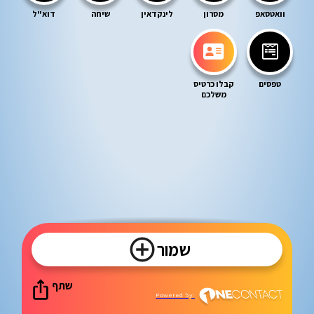
וואטסאפ
מסרון
לינקדאין
שיחה
דוא"ל
טפסים
קבלו כרטיס
משלכם
שמור
שתף
Powered by: