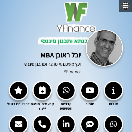
☰
יובל ראובן MBA
יועץ משכנתא מרצה ומתכנן פיננסי
YFinance
אודות
יוטיוב
קבוצות
קבע איתי פגישת
דרג אותנו בגוגל
וואטסאפ
ייעוץ