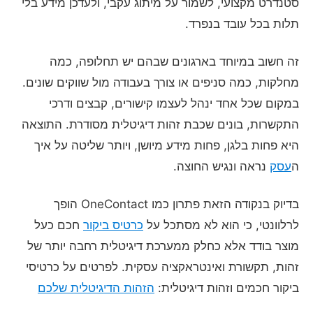
סטנדרט מקצועי, לשמור על מיתוג עקבי, ולעדכן מידע בלי
תלות בכל עובד בנפרד.
זה חשוב במיוחד בארגונים שבהם יש תחלופה, כמה
מחלקות, כמה סניפים או צורך בעבודה מול שווקים שונים.
במקום שכל אחד ינהל לעצמו קישורים, קבצים ודרכי
התקשרות, בונים שכבת זהות דיגיטלית מסודרת. התוצאה
היא פחות בלגן, פחות מידע מיושן, ויותר שליטה על איך
ה
עסק
נראה ונגיש החוצה.
בדיוק בנקודה הזאת פתרון כמו OneContact הופך
לרלוונטי, כי הוא לא מסתכל על
כרטיס ביקור
חכם כעל
מוצר בודד אלא כחלק ממערכת דיגיטלית רחבה יותר של
זהות, תקשורת ואינטראקציה עסקית. לפרטים על כרטיסי
ביקור חכמים וזהות דיגיטלית:
הזהות הדיגיטלית שלכם