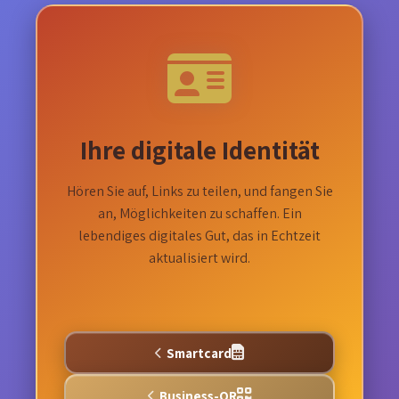
Ihre digitale Identität
Hören Sie auf, Links zu teilen, und fangen Sie
an, Möglichkeiten zu schaffen. Ein
lebendiges digitales Gut, das in Echtzeit
aktualisiert wird.
Smartcard
Business-QR