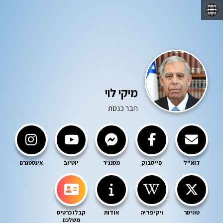
☰
מיקי לוי
חבר כנסת
דוא"ל
פייסבוק
מסנג'ר
יוטיוב
אינסטגרם
טוויטר
ויקיפדיה
אודות
קבלו כרטיס
משלכם