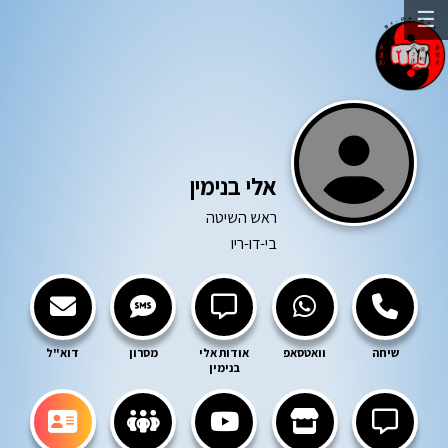
☰
אלי בנימין
ראש השיטה
בי-דו-ריו
שיחה
וואטסאפ
אודות אלי
מסרון
דוא"ל
בנימין